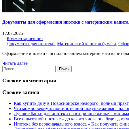
Документы для оформления ипотеки с материнским капита
17.07.2025
|
Комментариев нет
|
Документы для ипотеки
,
Материнский капитал бумаги
,
Офор
Оформление ипотеки с использованием материнского капитала
Читать далее →
Свежие комментарии
Свежие записи
Как купить дачу в Новосибирске недорого: полный прак
Что можно вернуть при ипотечной покупке жилья – нал
Лучшие банки для ипотеки на вторичное жилье – миним
Все о льготной ипотеке – до какого числа она будет досту
Ипотека без первоначального взноса – Как получить фин