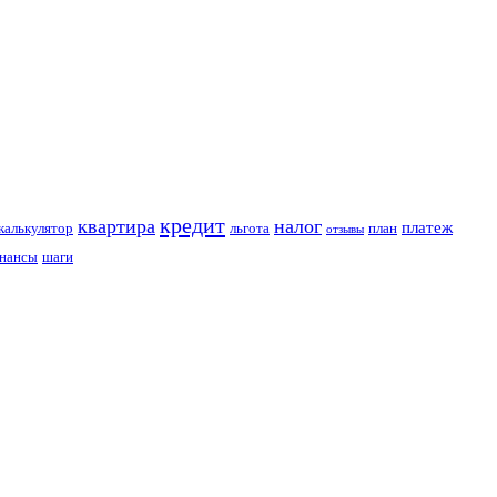
кредит
квартира
налог
платеж
калькулятор
льгота
план
отзывы
нансы
шаги