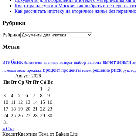
Документы для оформления ипотеки с материнским капит
Квартира на сутки в Москве: как выбрать и не переплати
Как рассчитать ипотеку на вторичное жильё без первично
Рубрики
Рубрики
Метки
банк
вычет
деньги
выбор
выгода
ВТБ
военные
возврат
банкротство
де
риск
процент
проценты
решение
помощь
продажа
руково
права
раздел
Август 2026
Пн
Вт
Ср
Чт
Пт
Сб
Вс
1
2
3
4
5
6
7
8
9
10
11
12
13
14
15
16
17
18
19
20
21
22
23
24
25
26
27
28
29
30
31
« Окт
КредитКвартира Тема от Bakers Lite