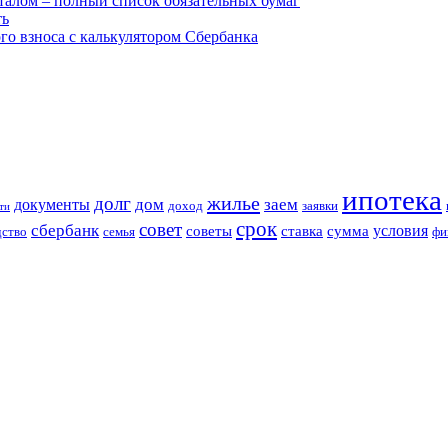
алом – полный список обязательных бумаг
ть
го взноса с калькулятором Сбербанка
ипотека
жилье
долг
дом
заем
документы
доход
заявки
ти
срок
совет
сбербанк
условия
советы
ставка
сумма
дство
семья
фи