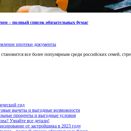
лом – полный список обязательных бумаг
мление ипотеки документы
 становится все более популярным среди российских семей, ст
тический гид
оговые вычеты и выгодные возможности
альные проценты и выгодные условия
пна? Узнайте все детали!
ансирование от застройщика в 2023 году