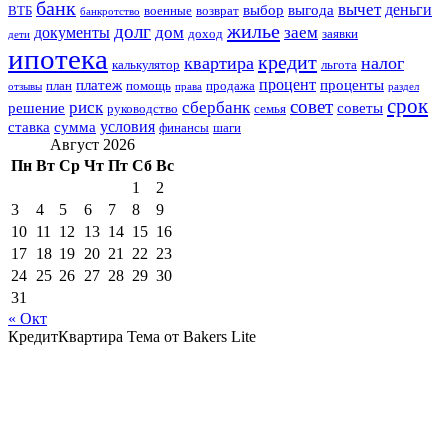
банк
вычет
деньги
выбор
выгода
ВТБ
военные
возврат
банкротство
жилье
долг
дом
заем
документы
доход
заявки
дети
ипотека
кредит
квартира
налог
калькулятор
льгота
процент
платеж
проценты
план
помощь
продажа
отзывы
права
раздел
срок
совет
риск
сбербанк
решение
советы
руководство
семья
условия
ставка
сумма
финансы
шаги
Август 2026
Пн
Вт
Ср
Чт
Пт
Сб
Вс
1
2
3
4
5
6
7
8
9
10
11
12
13
14
15
16
17
18
19
20
21
22
23
24
25
26
27
28
29
30
31
« Окт
КредитКвартира Тема от Bakers Lite