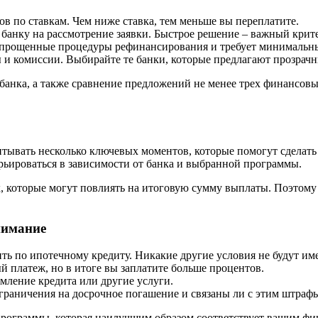
в по ставкам. Чем ниже ставка, тем меньше вы переплатите.
 банку на рассмотрение заявки. Быстрое решение – важный крит
 упрощенные процедуры рефинансирования и требует минимальн
и комиссии. Выбирайте те банки, которые предлагают прозрачн
 банка, а также сравнение предложений не менее трех финансов
тывать несколько ключевых моментов, которые помогут сделать
рьироваться в зависимости от банка и выбранной программы.
, которые могут повлиять на итоговую сумму выплаты. Поэтому 
нимание
ить по ипотечному кредиту. Никакие другие условия не будут име
 платеж, но в итоге вы заплатите больше процентов.
мление кредита или другие услуги.
ограничения на досрочное погашение и связаны ли с этим штраф
 программы, которая наилучшим образом соответствует вашим ф