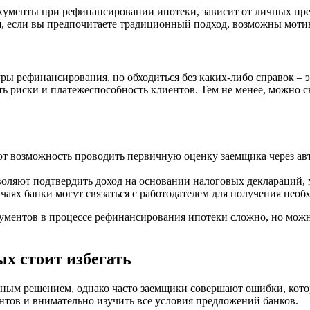
окументы при рефинансировании ипотеки, зависит от личных пре
, если вы предпочитаете традиционный подход, возможны мотивы
 рефинансирования, но обходиться без каких-либо справок – э
ь риски и платежеспособность клиентов. Тем не менее, можно 
т возможность проводить первичную оценку заемщика через ав
ляют подтвердить доход на основании налоговых деклараций, м
аях банки могут связаться с работодателем для получения необ
кументов в процессе рефинансирования ипотеки сложно, но можн
х стоит избегать
ным решением, однако часто заемщики совершают ошибки, кото
нтов и внимательно изучить все условия предложений банков.