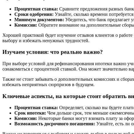
Процентная ставка:
Сравните предложения разных банко
Сроки одобрения:
Узнайте, сколько времени потребуется
Минимум документов:
Убедитесь, что банк предлагает
Комиссии:
Обратите внимание на дополнительные сборы 
Хорошей практикой будет изучение отзывов клиентов о работе
выбору и избежать ненужных трудностей.
Изучаем условия: что реально важно?
При выборе условий для рефинансирования ипотеки важно учи
ознакомиться с процентной ставкой. Она может значительно ва
Также не стоит забывать о дополнительных комиссиях и сборах
избежать неприятных сюрпризов в будущем.
Ключевые аспекты, на которые стоит обратить в
Процентная ставка:
Определяет, сколько вы будете плат
Срок ипотеки:
Чем дольше срок, тем меньше ежемесячный
Комиссии:
Некоторые банки могут взимать плату за офор
Возможность досрочного погашения:
Узнайте, есть ли 
Важно не торопиться с выбором и сделать выбор в пользу той