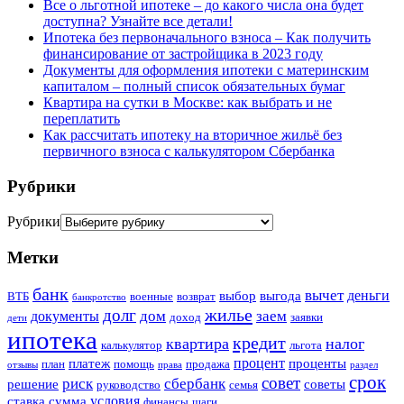
Все о льготной ипотеке – до какого числа она будет
доступна? Узнайте все детали!
Ипотека без первоначального взноса – Как получить
финансирование от застройщика в 2023 году
Документы для оформления ипотеки с материнским
капиталом – полный список обязательных бумаг
Квартира на сутки в Москве: как выбрать и не
переплатить
Как рассчитать ипотеку на вторичное жильё без
первичного взноса с калькулятором Сбербанка
Рубрики
Рубрики
Метки
банк
вычет
деньги
выбор
выгода
ВТБ
военные
возврат
банкротство
жилье
долг
дом
заем
документы
доход
заявки
дети
ипотека
кредит
квартира
налог
калькулятор
льгота
процент
платеж
проценты
план
помощь
продажа
отзывы
права
раздел
срок
совет
риск
сбербанк
решение
советы
руководство
семья
условия
ставка
сумма
финансы
шаги