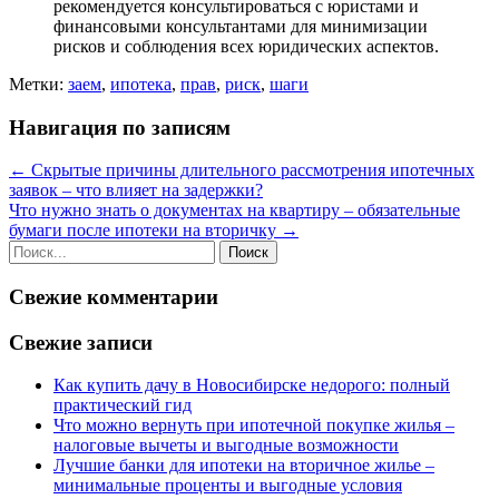
рекомендуется консультироваться с юристами и
финансовыми консультантами для минимизации
рисков и соблюдения всех юридических аспектов.
Метки:
заем
,
ипотека
,
прав
,
риск
,
шаги
Навигация по записям
←
Скрытые причины длительного рассмотрения ипотечных
заявок – что влияет на задержки?
Что нужно знать о документах на квартиру – обязательные
бумаги после ипотеки на вторичку
→
Свежие комментарии
Свежие записи
Как купить дачу в Новосибирске недорого: полный
практический гид
Что можно вернуть при ипотечной покупке жилья –
налоговые вычеты и выгодные возможности
Лучшие банки для ипотеки на вторичное жилье –
минимальные проценты и выгодные условия