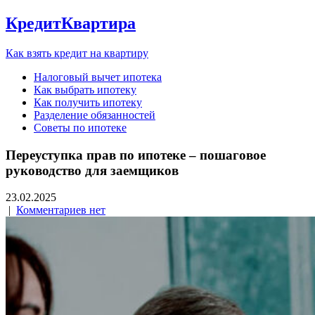
КредитКвартира
Как взять кредит на квартиру
Налоговый вычет ипотека
Как выбрать ипотеку
Как получить ипотеку
Разделение обязанностей
Советы по ипотеке
Переуступка прав по ипотеке – пошаговое
руководство для заемщиков
23.02.2025
|
Комментариев нет