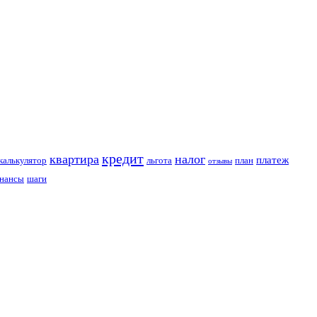
кредит
квартира
налог
платеж
калькулятор
льгота
план
отзывы
нансы
шаги