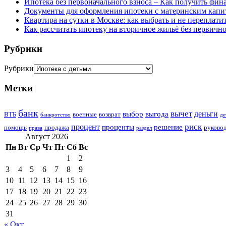
Ипотека без первоначального взноса – Как получить фин
Документы для оформления ипотеки с материнским капит
Квартира на сутки в Москве: как выбрать и не переплати
Как рассчитать ипотеку на вторичное жильё без первично
Рубрики
Рубрики
Метки
банк
вычет
деньги
выбор
выгода
ВТБ
военные
возврат
банкротство
де
риск
процент
проценты
решение
помощь
продажа
руково
права
раздел
Август 2026
Пн
Вт
Ср
Чт
Пт
Сб
Вс
1
2
3
4
5
6
7
8
9
10
11
12
13
14
15
16
17
18
19
20
21
22
23
24
25
26
27
28
29
30
31
« Окт