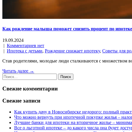
Как рождение малыша поможет снизить процент по ипотеке
19.09.2024
|
Комментариев нет
|
Ипотека с детьми
,
Рождение снижает ипотеку
,
Советы для ро
Став родителями, молодые люди сталкиваются с множеством во
Читать далее →
Свежие комментарии
Свежие записи
Как купить дачу в Новосибирске недорого: полный прак
Что можно вернуть при ипотечной покупке жилья – нал
Лучшие банки для ипотеки на вторичное жилье – миним
Все о льготной ипотеке – до какого числа она будет досту