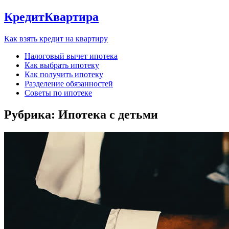
КредитКвартира
Как взять кредит на квартиру
Налоговый вычет ипотека
Как выбрать ипотеку
Как получить ипотеку
Разделение обязанностей
Советы по ипотеке
Рубрика:
Ипотека с детьми