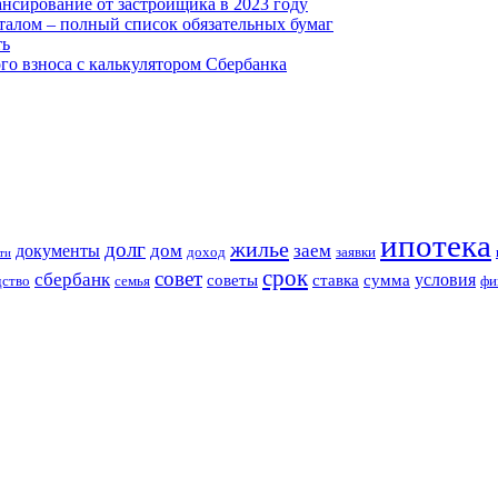
ансирование от застройщика в 2023 году
алом – полный список обязательных бумаг
ть
го взноса с калькулятором Сбербанка
ипотека
жилье
долг
дом
заем
документы
доход
заявки
ти
срок
совет
сбербанк
условия
советы
ставка
сумма
дство
семья
фи