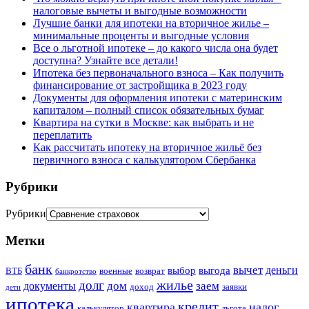
налоговые вычеты и выгодные возможности
Лучшие банки для ипотеки на вторичное жилье –
минимальные проценты и выгодные условия
Все о льготной ипотеке – до какого числа она будет
доступна? Узнайте все детали!
Ипотека без первоначального взноса – Как получить
финансирование от застройщика в 2023 году
Документы для оформления ипотеки с материнским
капиталом – полный список обязательных бумаг
Квартира на сутки в Москве: как выбрать и не
переплатить
Как рассчитать ипотеку на вторичное жильё без
первичного взноса с калькулятором Сбербанка
Рубрики
Рубрики
Метки
банк
вычет
деньги
выбор
выгода
ВТБ
военные
возврат
банкротство
жилье
долг
дом
заем
документы
доход
заявки
дети
ипотека
кредит
квартира
налог
калькулятор
льгота