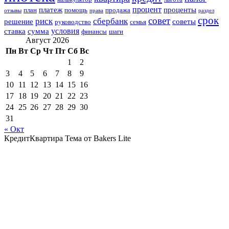
процент
платеж
проценты
план
помощь
продажа
отзывы
права
раздел
срок
совет
риск
сбербанк
решение
советы
руководство
семья
условия
ставка
сумма
финансы
шаги
Август 2026
Пн
Вт
Ср
Чт
Пт
Сб
Вс
1
2
3
4
5
6
7
8
9
10
11
12
13
14
15
16
17
18
19
20
21
22
23
24
25
26
27
28
29
30
31
« Окт
КредитКвартира Тема от Bakers Lite