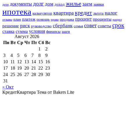
жилье
долг
дом
заем
документы
доход
заявки
дети
ипотека
кредит
квартира
налог
калькулятор
льгота
процент
платеж
проценты
план
помощь
продажа
отзывы
права
раздел
срок
совет
риск
сбербанк
решение
советы
руководство
семья
условия
ставка
сумма
финансы
шаги
Август 2026
Пн
Вт
Ср
Чт
Пт
Сб
Вс
1
2
3
4
5
6
7
8
9
10
11
12
13
14
15
16
17
18
19
20
21
22
23
24
25
26
27
28
29
30
31
« Окт
КредитКвартира Тема от Bakers Lite