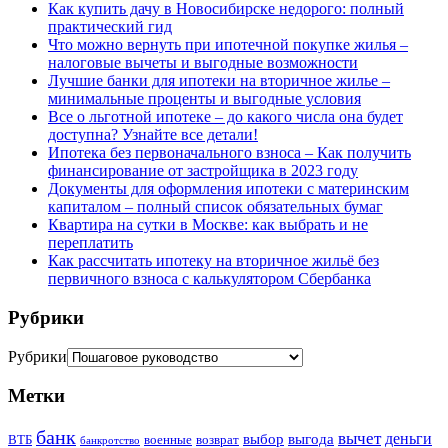
Как купить дачу в Новосибирске недорого: полный
практический гид
Что можно вернуть при ипотечной покупке жилья –
налоговые вычеты и выгодные возможности
Лучшие банки для ипотеки на вторичное жилье –
минимальные проценты и выгодные условия
Все о льготной ипотеке – до какого числа она будет
доступна? Узнайте все детали!
Ипотека без первоначального взноса – Как получить
финансирование от застройщика в 2023 году
Документы для оформления ипотеки с материнским
капиталом – полный список обязательных бумаг
Квартира на сутки в Москве: как выбрать и не
переплатить
Как рассчитать ипотеку на вторичное жильё без
первичного взноса с калькулятором Сбербанка
Рубрики
Рубрики
Метки
банк
вычет
деньги
выбор
выгода
ВТБ
военные
возврат
банкротство